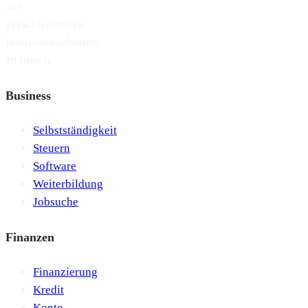
aus
verschiedensten
Interessengebieten
zu bieten.
Business
Selbstständigkeit
Steuern
Software
Weiterbildung
Jobsuche
Finanzen
Finanzierung
Kredit
Konto