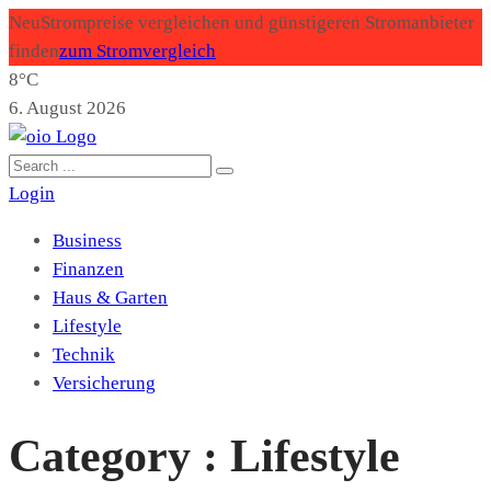
Neu
Strompreise vergleichen und günstigeren Stromanbieter
finden
zum Stromvergleich
8°C
6. August 2026
Login
Business
Finanzen
Haus & Garten
Lifestyle
Technik
Versicherung
Category : Lifestyle