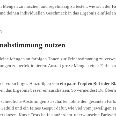
nen Mengen zu mischen und regelmäßig zu testen, wie sich der F
nd deinen individuellen Geschmack in das Ergebnis einfließen 
ky
einabstimmung nutzen
, kleine Mengen an farbigen Tönen zur Feinabstimmung zu verwen
ngen zu perfektionieren. Anstatt große Mengen einer Farbe zu 
rch vorsichtiges Hinzufügen von
ein paar Tropfen Rot oder Bl
ei, das Ergebnis besser einzuschätzen. So vermeidest Du Überm
erschiedliche Abstufungen zu schaffen, ohne den gesamten Farba
 Geduld und ein feines Gespür dafür, wie viel vom jeweiligen F
t ergänzen. Kurze Tests helfen außerdem, unerwünschte Farbver