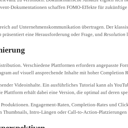
Event-Dokumentationen schaffen FOMO-Effekte für zukünftige 
lgreich auf Unternehmenskommunikation übertragen. Der klassi
n
präsentiert eine Herausforderung oder Frage, und
Resolution
l
mierung
istribution. Verschiedene Plattformen erfordern angepasste For
gram auf visuell ansprechende Inhalte mit hoher Completion Ra
ender Videoinhalte. Ein ausführliches Tutorial kann als YouTu
 Plattform erhält dabei eine Version, die optimal auf deren sp
ge Produktionen. Engagement-Raten, Completion-Rates und Clic
n Thumbnails, Intro-Längen oder Call-to-Action-Platzierungen 
sperspektiven