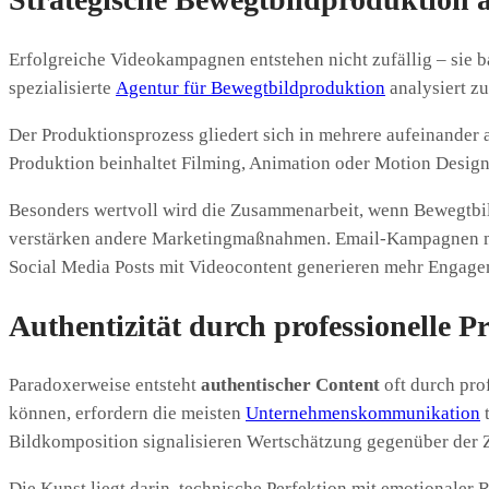
Erfolgreiche Videokampagnen entstehen nicht zufällig – sie 
spezialisierte
Agentur für Bewegtbildproduktion
analysiert zu
Der Produktionsprozess gliedert sich in mehrere aufeinander
Produktion beinhaltet Filming, Animation oder Motion Desig
Besonders wertvoll wird die Zusammenarbeit, wenn Bewegtbild
verstärken andere Marketingmaßnahmen. Email-Kampagnen mit
Social Media Posts mit Videocontent generieren mehr Engage
Authentizität durch professionelle P
Paradoxerweise entsteht
authentischer Content
oft durch pro
können, erfordern die meisten
Unternehmenskommunikation
t
Bildkomposition signalisieren Wertschätzung gegenüber der 
Die Kunst liegt darin, technische Perfektion mit emotionale