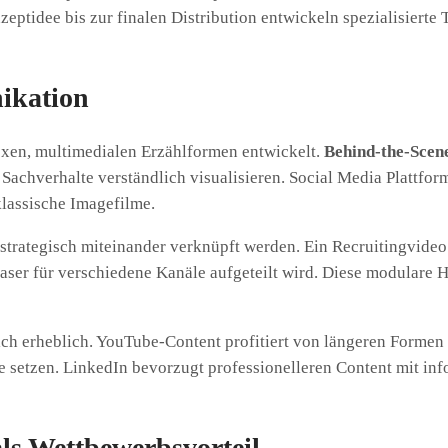
nzeptidee bis zur finalen Distribution entwickeln spezialisier
ikation
xen, multimedialen Erzählformen entwickelt.
Behind-the-Scen
achverhalte verständlich visualisieren. Social Media Plattfo
klassische Imagefilme.
 strategisch miteinander verknüpft werden. Ein Recruitingvide
Teaser für verschiedene Kanäle aufgeteilt wird. Diese modular
ich erheblich. YouTube-Content profitiert von längeren Formen
 setzen. LinkedIn bevorzugt professionelleren Content mit in
ls Wettbewerbsvorteil