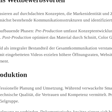
basieren auf durchdachten Konzepten, die Markenidentität und 
nächst bestehende Kommunikationsstrukturen und identifiziert P
 aufbauende Phasen:
Pre-Production
umfasst Konzeptentwicklun
n.
Post-Production
optimiert das Material durch Schnitt, Color
 als integraler Bestandteil der Gesamtkommunikation verstande
 eingebetteten Videos erzielen höhere Öffnungsraten, Websit
ment.
roduktion
fessionelle Planung und Umsetzung. Während verwackelte Sma
echnische Qualität, die Vertrauen und Kompetenz vermittelt. P
Zielgruppe.
r Relevanz zu verbinden. Dokumentarische Ansätze eignen sich 