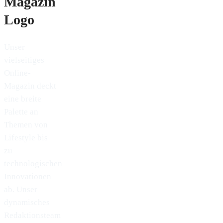
Unser
vielseitiges
Online-
Magazin deckt
eine breite
Palette an
Themen von
Lifestyle bis
zu
technologischen
Innovationen
ab. Unser
dynamisches
Redaktionsteam