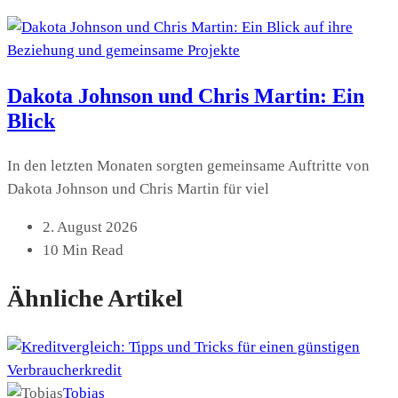
Dakota Johnson und Chris Martin: Ein
Blick
In den letzten Monaten sorgten gemeinsame Auftritte von
Dakota Johnson und Chris Martin für viel
2. August 2026
10 Min Read
Ähnliche Artikel
Tobias