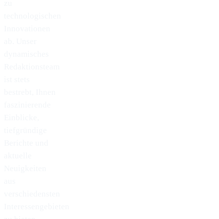
zu
technologischen
Innovationen
ab. Unser
dynamisches
Redaktionsteam
ist stets
bestrebt, Ihnen
faszinierende
Einblicke,
tiefgründige
Berichte und
aktuelle
Neuigkeiten
aus
verschiedensten
Interessengebieten