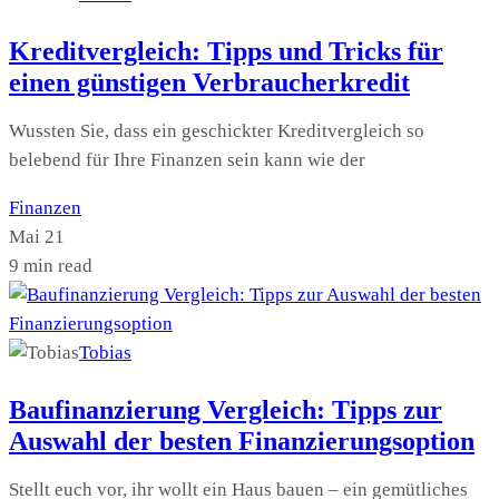
Kreditvergleich: Tipps und Tricks für
einen günstigen Verbraucherkredit
Wussten Sie, dass ein geschickter Kreditvergleich so
belebend für Ihre Finanzen sein kann wie der
Finanzen
Mai 21
9 min read
Tobias
Baufinanzierung Vergleich: Tipps zur
Auswahl der besten Finanzierungsoption
Stellt euch vor, ihr wollt ein Haus bauen – ein gemütliches