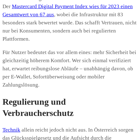
Der
Mastercard Digital Payment Index wies für 2023 einen
Gesamtwert von 67 aus
, wobei die Infrastruktur mit 83
besonders stark bewertet wurde. Das schafft Vertrauen, nicht
nur bei Konsumenten, sondern auch bei regulierten
Plattformen.
Für Nutzer bedeutet das vor allem eines: mehr Sicherheit bei
gleichzeitig höherem Komfort. Wer sich einmal verifiziert
hat, erwartet reibungslose Abläufe – unabhängig davon, ob
per E‑Wallet, Sofortüberweisung oder mobiler
Zahlungslösung.
Regulierung und
Verbraucherschutz
Technik
allein reicht jedoch nicht aus. In Österreich sorgen
das Glücksspielgesetz und die Aufsicht durch die