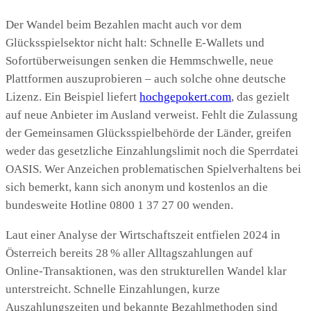
Der Wandel beim Bezahlen macht auch vor dem
Glücksspielsektor nicht halt: Schnelle E-Wallets und
Sofortüberweisungen senken die Hemmschwelle, neue
Plattformen auszuprobieren – auch solche ohne deutsche
Lizenz. Ein Beispiel liefert
hochgepokert.com
, das gezielt
auf neue Anbieter im Ausland verweist. Fehlt die Zulassung
der Gemeinsamen Glücksspielbehörde der Länder, greifen
weder das gesetzliche Einzahlungslimit noch die Sperrdatei
OASIS. Wer Anzeichen problematischen Spielverhaltens bei
sich bemerkt, kann sich anonym und kostenlos an die
bundesweite Hotline 0800 1 37 27 00 wenden.
Laut einer Analyse der Wirtschaftszeit entfielen 2024 in
Österreich bereits 28 % aller Alltagszahlungen auf
Online‑Transaktionen, was den strukturellen Wandel klar
unterstreicht. Schnelle Einzahlungen, kurze
Auszahlungszeiten und bekannte Bezahlmethoden sind