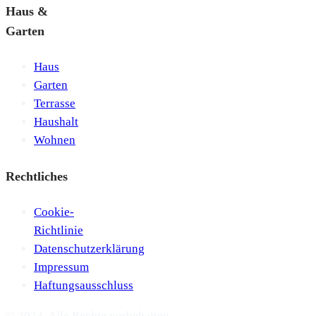
Haus &
Garten
Haus
Garten
Terrasse
Haushalt
Wohnen
Rechtliches
Cookie-
Richtlinie
Datenschutzerklärung
Impressum
Haftungsausschluss
© 2024. Alle Rechte vorbehalten