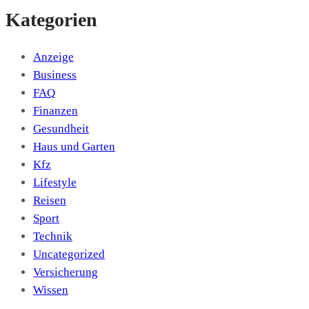
Kategorien
Anzeige
Business
FAQ
Finanzen
Gesundheit
Haus und Garten
Kfz
Lifestyle
Reisen
Sport
Technik
Uncategorized
Versicherung
Wissen