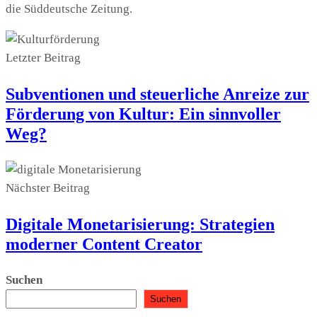
die Süddeutsche Zeitung.
Letzter Beitrag
Subventionen und steuerliche Anreize zur
Förderung von Kultur: Ein sinnvoller
Weg?
Nächster Beitrag
Digitale Monetarisierung: Strategien
moderner Content Creator
Suchen
Suchen