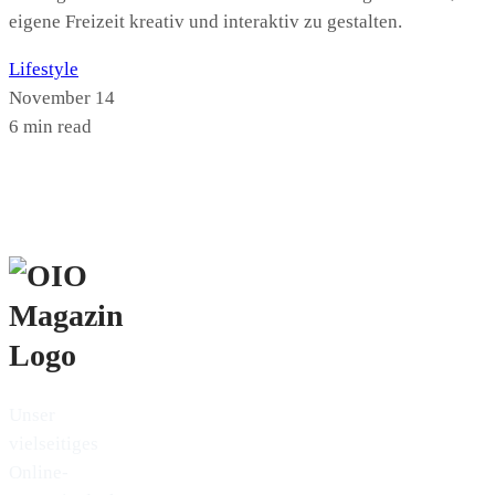
eigene Freizeit kreativ und interaktiv zu gestalten.
Lifestyle
November 14
6 min read
Unser
vielseitiges
Online-