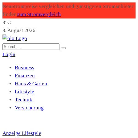
Neu
Strompreise vergleichen und günstigeren Stromanbieter
finden
zum Stromvergleich
8°C
8. August 2026
Login
Business
Finanzen
Haus & Garten
Lifestyle
Technik
Versicherung
Anzeige
Lifestyle