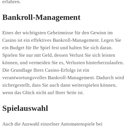
erfahren.
Bankroll-Management
Eines der wichtigsten Geheimnisse für den Gewinn im
Casino ist ein effektives Bankroll-Management. Legen Sie
ein Budget für Ihr Spiel fest und halten Sie sich daran.
Spielen Sie nur mit Geld, dessen Verlust Sie sich leisten
können, und vermeiden Sie es, Verlusten hinterherzulaufen.
Die Grundlage Ihres Casino-Erfolgs ist ein
verantwortungsvolles Bankroll-Management. Dadurch wird
sichergestellt, dass Sie auch dann weiterspielen können,
wenn das Glück nicht auf Ihrer Seite ist.
Spielauswahl
Auch die Auswahl einzelner Automatenspiele bei