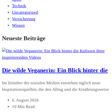
Technik
Uncategorized
Versicherung
Wissen
Neueste Beiträge
Die wilde Veganerin: Ein Blick hinter die
Im Zeitalter der sozialen Medien entstehen täglich neue
Inspirationsquellen, die den Alltag und die Ernährungsweise
6. August 2026
10 Min Read