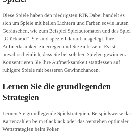
Diese Spiele haben den niedrigsten RTP. Dabei handelt es
sich um Spiele mit hellen Lichtern und Farben sowie lauten
Geräuschen, wie zum Beispiel Spielautomaten und das Spiel
„Glücksrad“. Sie sind speziell darauf ausgelegt, Ihre
Aufmerksamkeit zu erregen und Sie zu fesseln. Es ist
unwahrscheinlich, dass Sie bei solchen Spielen gewinnen.
Konzentrieren Sie Ihre Aufmerksamkeit stattdessen auf
ruhigere Spiele mit besseren Gewinnchancen.
Lernen Sie die grundlegenden
Strategien
Lernen Sie grundlegende Spielstrategien. Beispielsweise das
Kartenzählen beim Blackjack oder das Verstehen optimaler
Wettstrategien beim Poker.