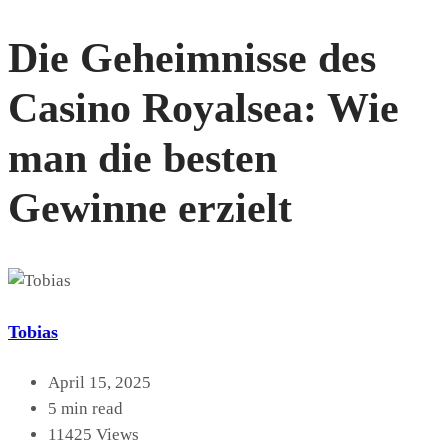
Die Geheimnisse des
Casino Royalsea: Wie
man die besten
Gewinne erzielt
Tobias
April 15, 2025
5 min read
11425 Views