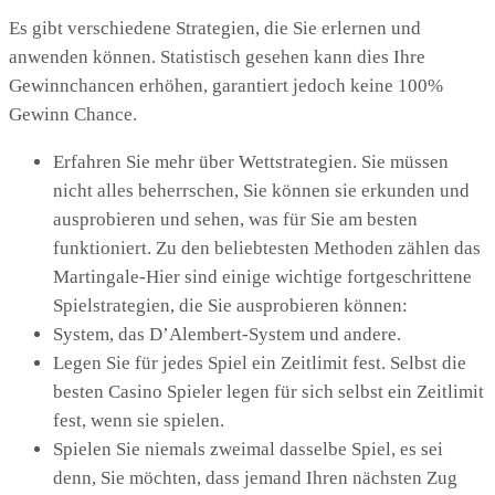
Es gibt verschiedene Strategien, die Sie erlernen und
anwenden können. Statistisch gesehen kann dies Ihre
Gewinnchancen erhöhen, garantiert jedoch keine 100%
Gewinn Chance.
Erfahren Sie mehr über Wettstrategien. Sie müssen
nicht alles beherrschen, Sie können sie erkunden und
ausprobieren und sehen, was für Sie am besten
funktioniert. Zu den beliebtesten Methoden zählen das
Martingale-Hier sind einige wichtige fortgeschrittene
Spielstrategien, die Sie ausprobieren können:
System, das D’Alembert-System und andere.
Legen Sie für jedes Spiel ein Zeitlimit fest. Selbst die
besten Casino Spieler legen für sich selbst ein Zeitlimit
fest, wenn sie spielen.
Spielen Sie niemals zweimal dasselbe Spiel, es sei
denn, Sie möchten, dass jemand Ihren nächsten Zug