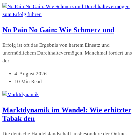
No Pain No Gain: Wie Schmerz und
Erfolg ist oft das Ergebnis von hartem Einsatz und
unermüdlichem Durchhaltevermögen. Manchmal fordert uns
der
4. August 2026
10 Min Read
Marktdynamik im Wandel: Wie erhitzter
Tabak den
Die deutsche Handelslandschaft, insbesondere der Online-