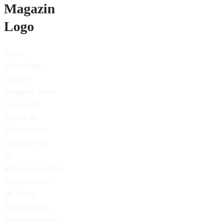
Unser
vielseitiges
Online-
Magazin deckt
eine breite
Palette an
Themen von
Lifestyle bis
zu
technologischen
Innovationen
ab. Unser
dynamisches
Redaktionsteam