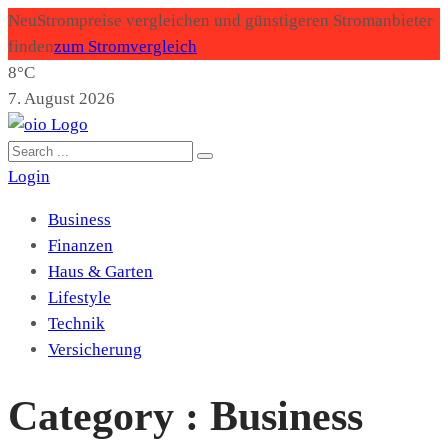
Neu
Strompreise vergleichen und günstigeren Stromanbieter
finden
zum Stromvergleich
8°C
7. August 2026
Login
Business
Finanzen
Haus & Garten
Lifestyle
Technik
Versicherung
Category : Business