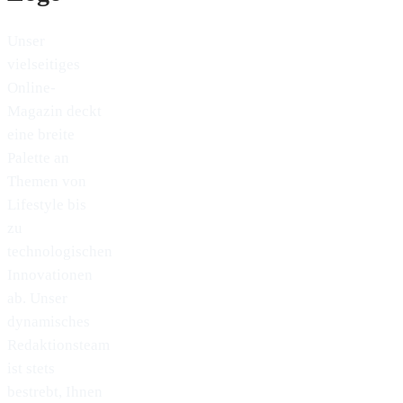
Unser
vielseitiges
Online-
Magazin deckt
eine breite
Palette an
Themen von
Lifestyle bis
zu
technologischen
Innovationen
ab. Unser
dynamisches
Redaktionsteam
ist stets
bestrebt, Ihnen