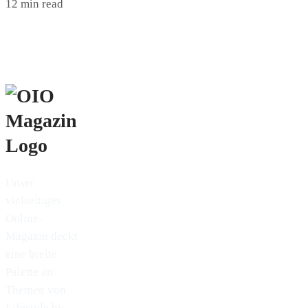
12 min read
Unser
vielseitiges
Online-
Magazin deckt
eine breite
Palette an
Themen von
Lifestyle bis