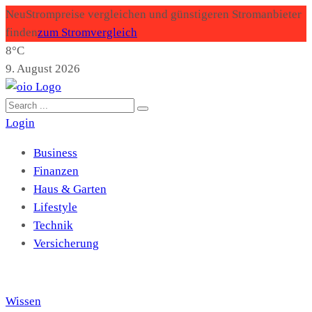
Neu
Strompreise vergleichen und günstigeren Stromanbieter
finden
zum Stromvergleich
8°C
9. August 2026
Login
Business
Finanzen
Haus & Garten
Lifestyle
Technik
Versicherung
Wissen