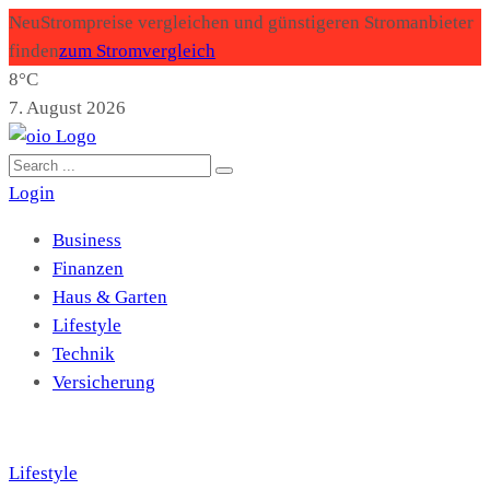
Neu
Strompreise vergleichen und günstigeren Stromanbieter
finden
zum Stromvergleich
8°C
7. August 2026
Login
Business
Finanzen
Haus & Garten
Lifestyle
Technik
Versicherung
Lifestyle