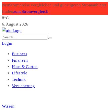
Neu
Strompreise vergleichen und günstigeren Stromanbieter
finden
zum Stromvergleich
8°C
6. August 2026
Login
Business
Finanzen
Haus & Garten
Lifestyle
Technik
Versicherung
Wissen