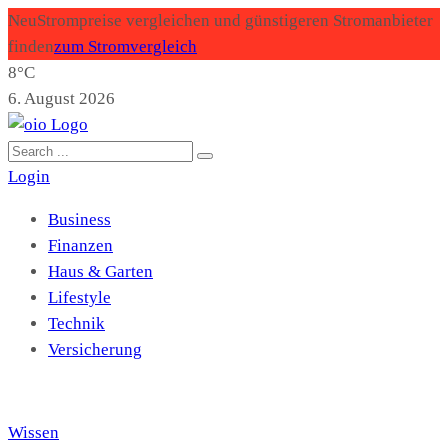
Neu
Strompreise vergleichen und günstigeren Stromanbieter
finden
zum Stromvergleich
8°C
6. August 2026
Login
Business
Finanzen
Haus & Garten
Lifestyle
Technik
Versicherung
Wissen