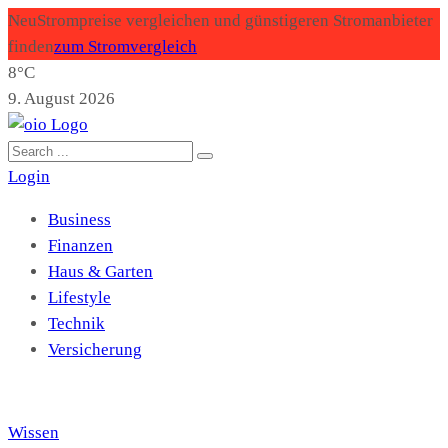
Neu
Strompreise vergleichen und günstigeren Stromanbieter
finden
zum Stromvergleich
8°C
9. August 2026
Login
Business
Finanzen
Haus & Garten
Lifestyle
Technik
Versicherung
Wissen