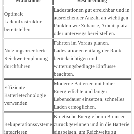
Maßnahme
Beschreibung
Ladestationen gut erreichbar und in
Optimale
ausreichender Anzahl an wichtigen
Ladeinfrastruktur
Punkten wie Zuhause, Arbeitsplatz
bereitstellen
oder unterwegs bereitstellen.
Fahrten im Voraus planen,
Nutzungsorientierte
Ladestationen entlang der Route
Reichweitenplanung
berücksichtigen und
durchführen
witterungsbedingte Einflüsse
beachten.
Moderne Batterien mit hoher
Effiziente
Energiedichte und langer
Batterietechnologie
Lebensdauer einsetzen, schnelles
verwenden
Laden ermöglichen.
Kinetische Energie beim Bremsen
Rekuperationssysteme
zurückgewinnen und in die Batterie
integrieren
einspeisen, um Reichweite zu