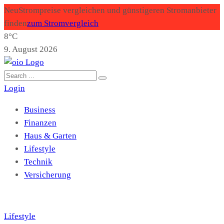
Neu
Strompreise vergleichen und günstigeren Stromanbieter
finden
zum Stromvergleich
8°C
9. August 2026
Login
Business
Finanzen
Haus & Garten
Lifestyle
Technik
Versicherung
Lifestyle