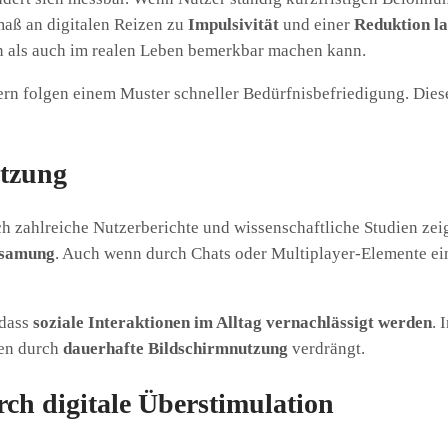
maß an digitalen Reizen zu
Impulsivität
und einer
Reduktion l
en als auch im realen Leben bemerkbar machen kann.
n folgen einem Muster schneller Bedürfnisbefriedigung. Diese
etzung
ch zahlreiche Nutzerberichte und wissenschaftliche Studien ze
nsamung
. Auch wenn durch Chats oder Multiplayer-Elemente ein 
 dass
soziale Interaktionen im Alltag vernachlässigt werden
. 
den durch
dauerhafte Bildschirmnutzung
verdrängt.
ch digitale Überstimulation