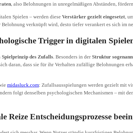
raten
, also Belohnungen in unregelmäßigen Abständen, fördern
italen Spielen – werden diese
Verstärker gezielt eingesetzt
, u
r Belohnung verknüpft wird, desto tiefer verankert es sich im 
hologische Trigger in digitalen Spiele
s
Spielprinzip des Zufalls
. Besonders in der
Struktur sogenann
h daran, dass sie für ihr Verhalten zufällige Belohnungen erh
 wie
midasluck.com
: Zufallsausspielungen werden gezielt mit v
 sondern folgt denselben psychologischen Mechanismen – mit dem
le Reize Entscheidungsprozesse beein
dert sich messbar. Wenn Nutzer ständig kurzfristigen Belohnun