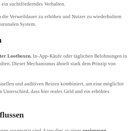
 ein suchtförderndes Verhalten.
m die Verweildauer zu erhöhen und Nutzer zu wiederholtem
neuronalen System.
n
ter Lootboxen
, In-App-Käufe oder täglichen Belohnungen in
alten. Dieser Mechanismus ähnelt stark dem Prinzip von
isuellen und auditiven Reizen kombiniert, um eine möglichst
 Unterschied, dass hier reales Geld und ein erhöhtes
flussen
gen ausgesetzt sind, kann dies zu einer
geringeren