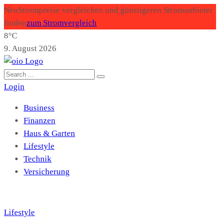
Neu
Strompreise vergleichen und günstigeren Stromanbieter
finden
zum Stromvergleich
8°C
9. August 2026
Login
Business
Finanzen
Haus & Garten
Lifestyle
Technik
Versicherung
Lifestyle