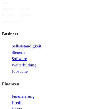
aus
verschiedensten
Interessengebieten
zu bieten.
Business
Selbstständigkeit
Steuern
Software
Weiterbildung
Jobsuche
Finanzen
Finanzierung
Kredit
Konto