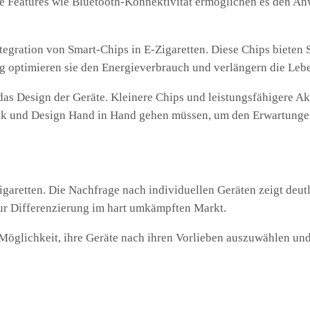
ive Features wie Bluetooth-Konnektivität ermöglichen es den 
e Integration von Smart-Chips in E-Zigaretten. Diese Chips bi
tig optimieren sie den Energieverbrauch und verlängern die Leb
f das Design der Geräte. Kleinere Chips und leistungsfähiger
nik und Design Hand in Hand gehen müssen, um den Erwartunge
igaretten. Die Nachfrage nach individuellen Geräten zeigt deu
ur Differenzierung im hart umkämpften Markt.
öglichkeit, ihre Geräte nach ihren Vorlieben auszuwählen und