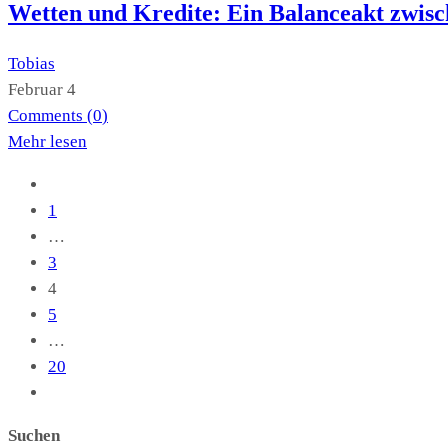
Wetten und Kredite: Ein Balanceakt zwis
Tobias
Februar 4
Comments (
0
)
Mehr lesen
1
…
3
4
5
…
20
Suchen