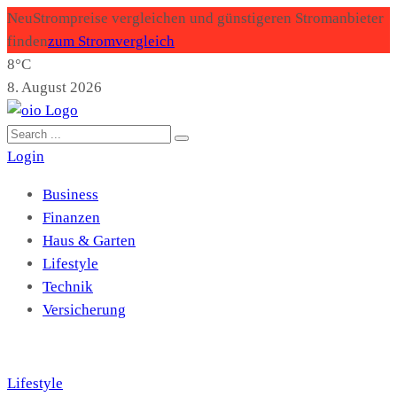
Neu
Strompreise vergleichen und günstigeren Stromanbieter
finden
zum Stromvergleich
8°C
8. August 2026
Login
Business
Finanzen
Haus & Garten
Lifestyle
Technik
Versicherung
Lifestyle