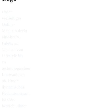
Unser
vielseitiges
Online-
Magazin deckt
eine breite
Palette an
Themen von
Lifestyle bis
zu
technologischen
Innovationen
ab. Unser
dynamisches
Redaktionsteam
ist stets
bestrebt, Ihnen