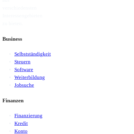
aus
verschiedensten
Interessengebieten
zu bieten.
Business
Selbstständigkeit
Steuern
Software
Weiterbildung
Jobsuche
Finanzen
Finanzierung
Kredit
Konto