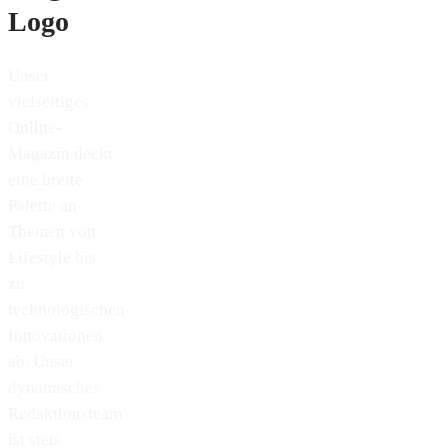
Unser
vielseitiges
Online-
Magazin deckt
eine breite
Palette an
Themen von
Lifestyle bis
zu
technologischen
Innovationen
ab. Unser
dynamisches
Redaktionsteam
ist stets