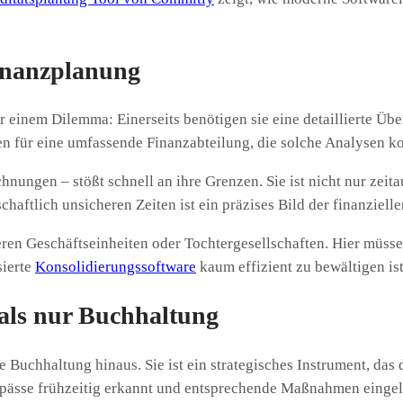
inanzplanung
 einem Dilemma: Einerseits benötigen sie eine detaillierte Übe
en für eine umfassende Finanzabteilung, die solche Analysen kon
nungen – stößt schnell an ihre Grenzen. Sie ist nicht nur zeita
haftlich unsicheren Zeiten ist ein präzises Bild der finanzielle
ren Geschäftseinheiten oder Tochtergesellschaften. Hier müs
sierte
Konsolidierungssoftware
kaum effizient zu bewältigen ist
als nur Buchhaltung
e Buchhaltung hinaus. Sie ist ein strategisches Instrument, das
ässe frühzeitig erkannt und entsprechende Maßnahmen eingelei