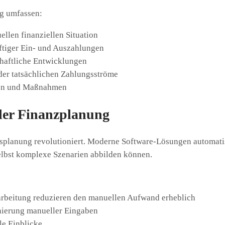
ng umfassen:
ellen finanziellen Situation
ftiger Ein- und Auszahlungen
chaftliche Entwicklungen
r tatsächlichen Zahlungsströme
nen und Maßnahmen
 der Finanzplanung
tsplanung revolutioniert. Moderne Software-Lösungen automatis
selbst komplexe Szenarien abbilden können.
arbeitung reduzieren den manuellen Aufwand erheblich
nierung manueller Eingaben
le Einblicke