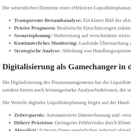
Die wesentlichen Elemente einer effektiven Liquiditätsplanu
Transparente Bestandsanalyse:
Ein klares Bild der aktu
Präzise Prognosen:
Realistische Einschätzungen zukün
Szenarioplanung:
Vorbereitung auf verschiedene wirts
Kontinuierliches Monitoring:
Laufende Überwachung de
Strategische Analyse:
Ableitung von Handlungsoptio
Digitalisierung als Gamechanger in
Die Digitalisierung des Finanzmanagements hat die Liquiditä
sondern bieten auch leistungsstarke Analysefunktionen, die 
Die Vorteile digitaler Liquiditätsplanung liegen auf der Hand:
Zeitersparnis:
Automatisierte Datenerfassung und -ver
Höhere Präzision:
Geringeres Fehlerrisiko durch Elimi
Aktualität:
Echtzeit-Daten ermöglichen jederzeit aktuel