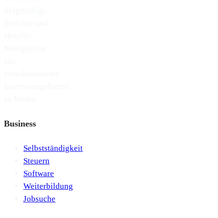
tiefgründige
Berichte und
aktuelle
Neuigkeiten
aus
verschiedensten
Interessengebieten
zu bieten.
Business
Selbstständigkeit
Steuern
Software
Weiterbildung
Jobsuche