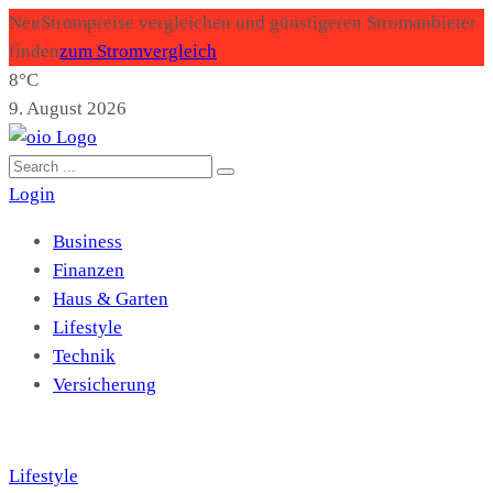
Neu
Strompreise vergleichen und günstigeren Stromanbieter
finden
zum Stromvergleich
8°C
9. August 2026
Login
Business
Finanzen
Haus & Garten
Lifestyle
Technik
Versicherung
Lifestyle