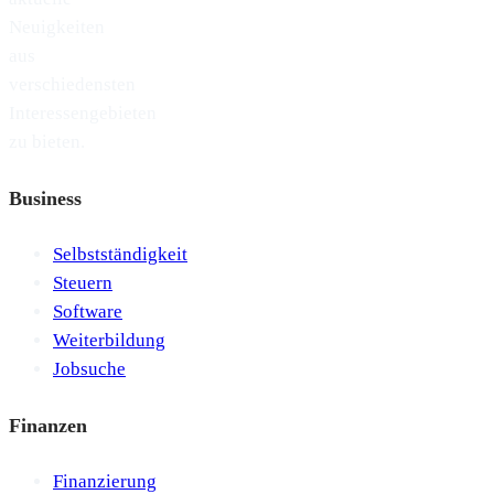
Neuigkeiten
aus
verschiedensten
Interessengebieten
zu bieten.
Business
Selbstständigkeit
Steuern
Software
Weiterbildung
Jobsuche
Finanzen
Finanzierung