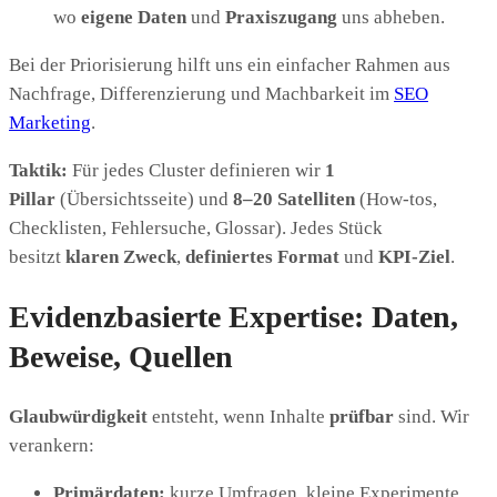
wo
eigene Daten
und
Praxiszugang
uns abheben.
Bei der Priorisierung hilft uns ein einfacher Rahmen aus
Nachfrage, Differenzierung und Machbarkeit im
SEO
Marketing
.
Taktik:
Für jedes Cluster definieren wir
1
Pillar
(Übersichtsseite) und
8–20 Satelliten
(How-tos,
Checklisten, Fehlersuche, Glossar). Jedes Stück
besitzt
klaren Zweck
,
definiertes Format
und
KPI-Ziel
.
Evidenzbasierte Expertise: Daten,
Beweise, Quellen
Glaubwürdigkeit
entsteht, wenn Inhalte
prüfbar
sind. Wir
verankern:
Primärdaten:
kurze Umfragen, kleine Experimente,