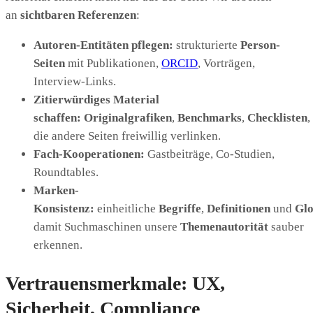
an
sichtbaren Referenzen
:
Autoren-Entitäten pflegen:
strukturierte
Person-
Seiten
mit Publikationen,
ORCID
, Vorträgen,
Interview-Links.
Zitierwürdiges Material
schaffen:
Originalgrafiken
,
Benchmarks
,
Checklisten
,
die andere Seiten freiwillig verlinken.
Fach-Kooperationen:
Gastbeiträge, Co-Studien,
Roundtables.
Marken-
Konsistenz:
einheitliche
Begriffe
,
Definitionen
und
Glo
damit Suchmaschinen unsere
Themenautorität
sauber
erkennen.
Vertrauensmerkmale: UX,
Sicherheit, Compliance