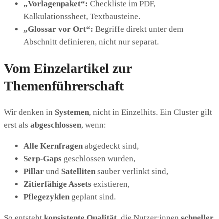
„Vorlagenpaket“:
Checkliste im PDF,
Kalkulationssheet, Textbausteine.
„Glossar vor Ort“:
Begriffe direkt unter dem
Abschnitt definieren, nicht nur separat.
Vom Einzelartikel zur
Themenführerschaft
Wir denken in
Systemen
, nicht in Einzelhits. Ein Cluster gilt
erst als
abgeschlossen
, wenn:
Alle Kernfragen
abgedeckt sind,
Serp-Gaps
geschlossen wurden,
Pillar
und
Satelliten
sauber verlinkt sind,
Zitierfähige Assets
existieren,
Pflegezyklen
geplant sind.
So entsteht
konsistente Qualität
, die Nutzer:innen
schneller