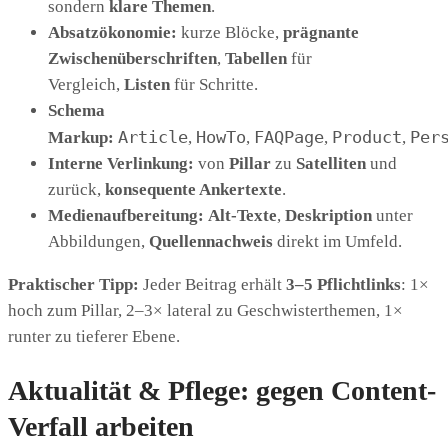
sondern
klare Themen
.
Absatzökonomie:
kurze Blöcke,
prägnante
Zwischenüberschriften
,
Tabellen
für
Vergleich,
Listen
für Schritte.
Schema
Article
HowTo
FAQPage
Product
Per
Markup:
,
,
,
,
Interne Verlinkung:
von
Pillar
zu
Satelliten
und
zurück,
konsequente Ankertexte
.
Medienaufbereitung:
Alt-Texte
,
Deskription
unter
Abbildungen,
Quellennachweis
direkt im Umfeld.
Praktischer Tipp:
Jeder Beitrag erhält
3–5 Pflichtlinks
: 1×
hoch zum Pillar, 2–3× lateral zu Geschwisterthemen, 1×
runter zu tieferer Ebene.
Aktualität & Pflege: gegen Content-
Verfall arbeiten