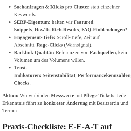
Suchanfragen & Klicks
pro
Cluster
statt einzelner
Keywords.
SERP-Eigentum:
halten wir
Featured
Snippets
,
HowTo-Rich-Results
,
FAQ-Einblendungen
?
Engagement-Tiefe:
Scroll-Tiefe, Zeit auf
Abschnitt,
Rage-Clicks
(Warnsignal).
Backlink-Qualität:
Referenzen von
Fachquellen
, kein
Volumen um des Volumens willen.
Trust-
Indikatoren:
Seitenstabilität
,
Performancekennzahlen
Checks
.
Aktion:
Wir verbinden
Messwerte
mit
Pflege-Tickets
. Jede
Erkenntnis führt zu
konkreter Änderung
mit Besitzer:in und
Termin.
Praxis-Checkliste: E-E-A-T auf