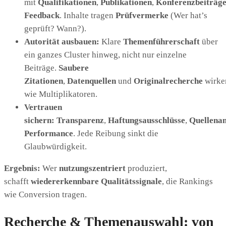
mit
Qualifikationen
,
Publikationen
,
Konferenzbeiträg
Feedback
. Inhalte tragen
Prüfvermerke
(Wer hat’s
geprüft? Wann?).
Autorität ausbauen:
Klare
Themenführerschaft
über
ein ganzes Cluster hinweg, nicht nur einzelne
Beiträge.
Saubere
Zitationen
,
Datenquellen
und
Originalrecherche
wirke
wie Multiplikatoren.
Vertrauen
sichern:
Transparenz
,
Haftungsausschlüsse
,
Quellena
Performance
. Jede Reibung sinkt die
Glaubwürdigkeit.
Ergebnis:
Wer
nutzungszentriert
produziert,
schafft
wiedererkennbare Qualitätssignale
, die Rankings
wie Conversion tragen.
Recherche & Themenauswahl: von