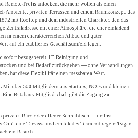
nd Remote-Profis anlocken, die mehr wollen als einen
tel-Ambiente, privaten Terrassen und einem Raumkonzept, das
872 mit Rooftop und dem industriellen Charakter, den das
ige Zentraladresse mit einer Atmosphäre, die eher einladend
en in einem charakterreichen Altbau und guter
rt auf ein etabliertes Geschäftsumfeld legen.
d sofort bezugsbereit. IT, Reinigung und
ufstocken und bei Bedarf zurückgehen — ohne Verhandlungen
en, hat diese Flexibilität einen messbaren Wert.
n. Mit über 500 Mitgliedern aus Startups, NGOs und kleinen
. Eine Betahaus-Mitgliedschaft gibt dir Zugang zu
b privates Büro oder offener Schreibtisch — umfasst
s Café, eine Terrasse und ein lokales Team mit regelmäßigen
ich ein Besuch.