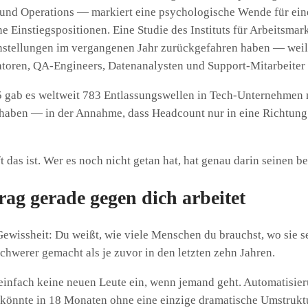
und Operations — markiert eine psychologische Wende für eine S
e Einstiegspositionen. Eine Studie des Instituts für Arbeitsma
nstellungen im vergangenen Jahr zurückgefahren haben — weil
atoren, QA-Engineers, Datenanalysten und Support-Mitarbeiter 
25 gab es weltweit 783 Entlassungswellen in Tech-Unternehmen m
haben — in der Annahme, dass Headcount nur in eine Richtung g
 das ist. Wer es noch nicht getan hat, hat genau darin seinen 
ag gerade gegen dich arbeitet
Gewissheit: Du weißt, wie viele Menschen du brauchst, wo sie s
schwerer gemacht als je zuvor in den letzten zehn Jahren.
 einfach keine neuen Leute ein, wenn jemand geht. Automatisier
, könnte in 18 Monaten ohne eine einzige dramatische Umstruktu