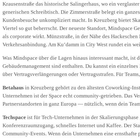
Krausenstraße das historische Salingerhaus, wo ein verglaste
generischen Schreibtisch. Die Zimmerstraße belegt ein ganze
Kundenbesuche unkompliziert macht. In Kreuzberg bietet Skal
Viertel so gut beherrscht. Der neueste Standort, Mindspace G
als corporate wirkt. Münzstraße, in der Nähe des Hackeschen
Verkehrsanbindung. Am Ku’damm in City West rundet ein weiter
Was Mindspace über die Lagen hinaus interessant macht, ist d
Gebäudemanagement sind enthalten. Du kannst ein einzelnes 
über Vertragsverlängerungen oder Vertragsstrafen. Für Teams,
Betahaus
in Kreuzberg gehört zu den ältesten Coworking-Insti
Unternehmen ist der Space echt community-getrieben. Das Ver
Partnerstandorten in ganz Europa — nützlich, wenn dein Team
Techspace
ist für Tech-Unternehmen in der Skalierungsphase 
Konferenzraumzugang, schnelles Internet und Kaffee. Der Stan
Community-Events. Wenn dein Unternehmen eine ernsthafte pr