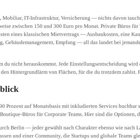
n, Mobiliar, IT-Infrastruktur, Versicherung — nichts davon tauc
weise zwischen 150 und 300 Euro pro Monat. Private Büros für
sten eines klassischen Mietvertrags — Ausbaukosten, eine Kaut
g, Gebäudemanagement, Empfang — all das landet bei jemandem
 du nicht herauskommst. Jede Einstellungsentscheidung wird du
 den Hintergrundlärm von Flächen, für die du trotzdem zahlst. 
blick
 90 Prozent auf Monatsbasis mit inkludierten Services buchbar
Boutique-Büros für Corporate Teams. Hier sind die Optionen, d
urch Berlin — jeder gewählt nach Charakter ebenso wie nach Lag
ssen und einer Community, die Startups und globale Teams glei