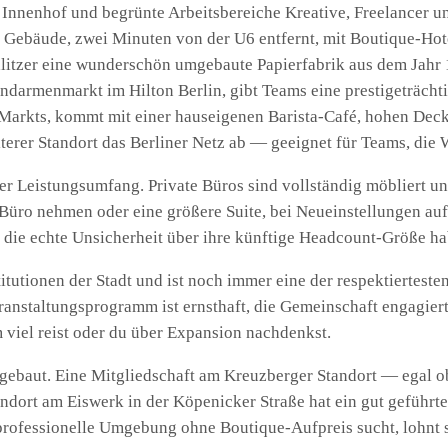
r Innenhof und begrünte Arbeitsbereiche Kreative, Freelancer u
s Gebäude, zwei Minuten von der U6 entfernt, mit Boutique-Ho
itzer eine wunderschön umgebaute Papierfabrik aus dem Jahr 1
endarmenmarkt im Hilton Berlin, gibt Teams eine prestigeträcht
 Markts, kommt mit einer hauseigenen Barista-Café, hohen Deck
er Standort das Berliner Netz ab — geeignet für Teams, die We
er Leistungsumfang. Private Büros sind vollständig möbliert un
Büro nehmen oder eine größere Suite, bei Neueinstellungen a
 die echte Unsicherheit über ihre künftige Headcount-Größe hab
tutionen der Stadt und ist noch immer eine der respektierteste
anstaltungsprogramm ist ernsthaft, die Gemeinschaft engagiert
 viel reist oder du über Expansion nachdenkst.
gebaut. Eine Mitgliedschaft am Kreuzberger Standort — egal o
dort am Eiswerk in der Köpenicker Straße hat ein gut geführte
ofessionelle Umgebung ohne Boutique-Aufpreis sucht, lohnt s