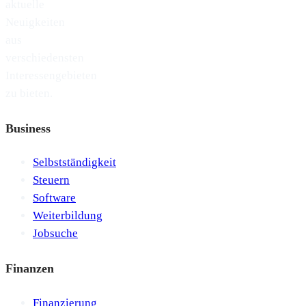
aktuelle
Neuigkeiten
aus
verschiedensten
Interessengebieten
zu bieten.
Business
Selbstständigkeit
Steuern
Software
Weiterbildung
Jobsuche
Finanzen
Finanzierung