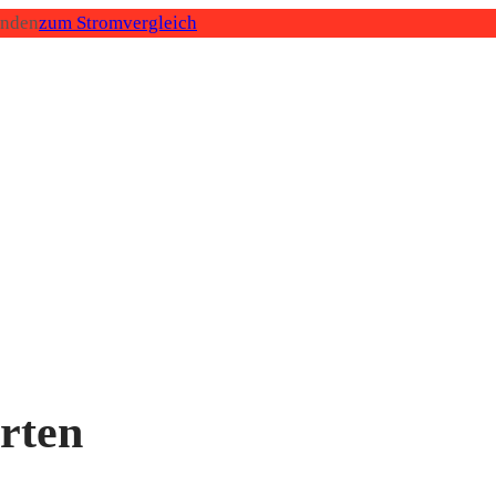
inden
zum Stromvergleich
rten