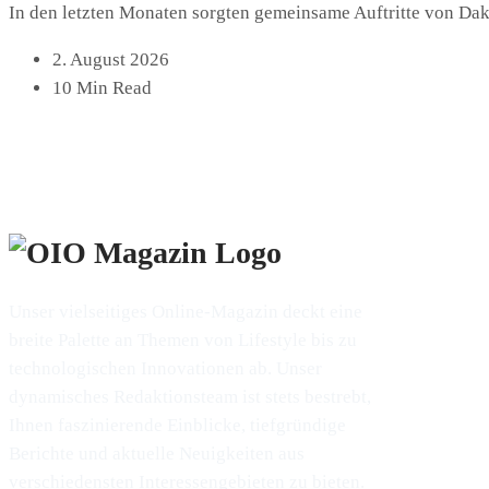
In den letzten Monaten sorgten gemeinsame Auftritte von Dak
2. August 2026
10 Min Read
Unser vielseitiges Online-Magazin deckt eine
breite Palette an Themen von Lifestyle bis zu
technologischen Innovationen ab. Unser
dynamisches Redaktionsteam ist stets bestrebt,
Ihnen faszinierende Einblicke, tiefgründige
Berichte und aktuelle Neuigkeiten aus
verschiedensten Interessengebieten zu bieten.