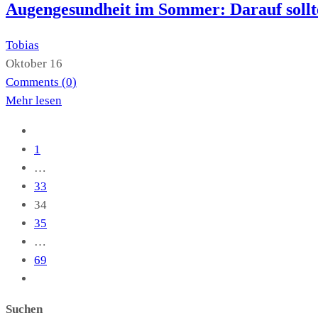
Augengesundheit im Sommer: Darauf sollte
Tobias
Oktober 16
Comments (
0
)
Mehr lesen
1
…
33
34
35
…
69
Suchen