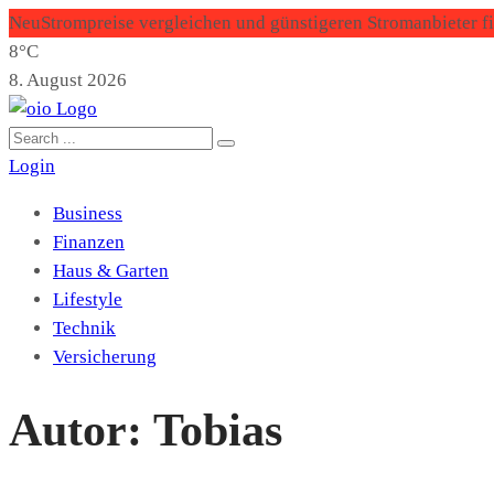
Neu
Strompreise vergleichen und günstigeren Stromanbieter f
8°C
8. August 2026
Login
Business
Finanzen
Haus & Garten
Lifestyle
Technik
Versicherung
Autor:
Tobias